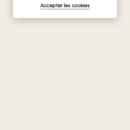
Accepter les cookies
Produits
Société
Soutien
Robes de
Collaboration
Politique de
mariée
confidentialité
Qui sommes-
Ariamo Boho
nous
Conditions
Ariamo Light
d’utilisation
Contacts
Robes de soirée
Politique relative
Salons
aux cookies
Geschlossene