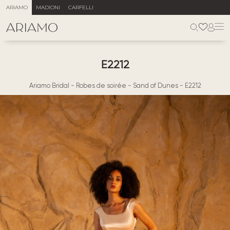
ARIAMO
MADIONI
CARFELLI
E2212
Ariamo Bridal
-
Robes de soirée
-
Sand of Dunes
-
E2212