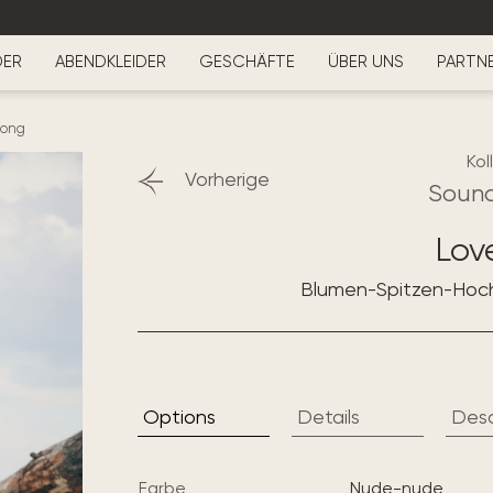
DER
ABENDKLEIDER
GESCHÄFTE
ÜBER UNS
PARTN
song
Kol
Vorherige
Sound
Lov
Blumen-Spitzen-Hoch
Options
Details
Desc
Farbe
nude-nude