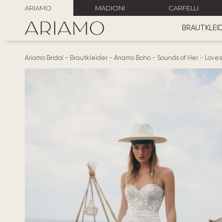
ARIAMO
MADIONI
CARFELLI
BRAUTKLEI
Ariamo Bridal
-
Brautkleider
-
Ariamo Boho
-
Sounds of Her
-
Love