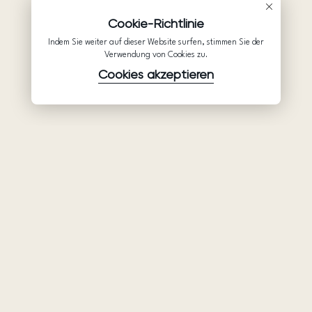
Cookie-Richtlinie
Indem Sie weiter auf dieser Website surfen, stimmen Sie der
Verwendung von Cookies zu.
Cookies akzeptieren
Waren
Unternehmen
Unterstützung
Brautkleider
Partnerschaft
Hilfe
Ariamo Boho
Über uns
Datenschutzerklärung
Ariamo Light
Kontakte
Nutzungsbedingungen