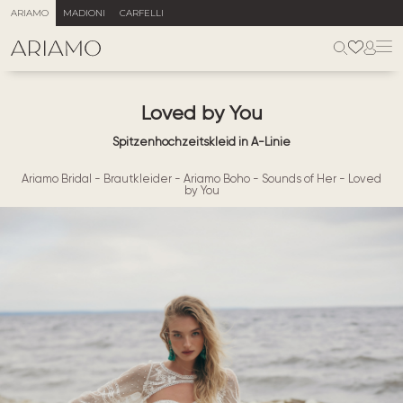
ARIAMO
MADIONI
CARFELLI
Loved by You
Spitzenhochzeitskleid in A-Linie
Ariamo Bridal
-
Brautkleider
-
Ariamo Boho
-
Sounds of Her
-
Loved
by You