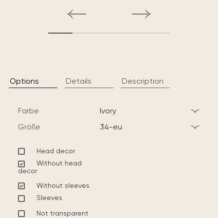
Options
Details
Description
Farbe
ivory
Größe
34-eu
Head decor
Without head
decor
Without sleeves
Sleeves
Not transparent