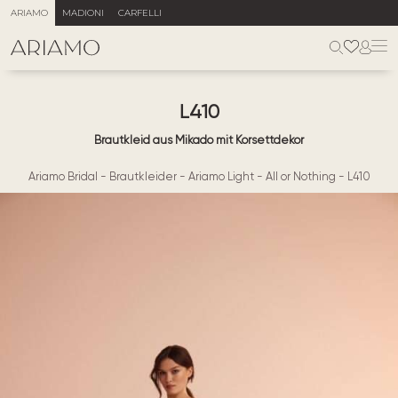
ARIAMO
MADIONI
CARFELLI
L410
Brautkleid aus Mikado mit Korsettdekor
Ariamo Bridal
-
Brautkleider
-
Ariamo Light
-
All or Nothing
-
L410