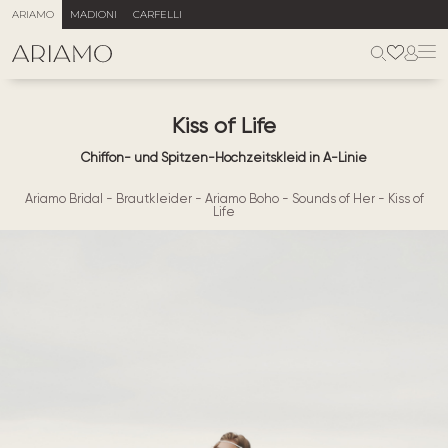
ARIAMO
MADIONI
CARFELLI
Kiss of Life
Chiffon- und Spitzen-Hochzeitskleid in A-Linie
Ariamo Bridal
-
Brautkleider
-
Ariamo Boho
-
Sounds of Her
-
Kiss of
Life