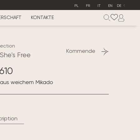
PL
FR
IT
EN
DE
ERSCHAFT
KONTAKTE
lection
Kommende
She's Free
610
d aus weichem Mikado
ription