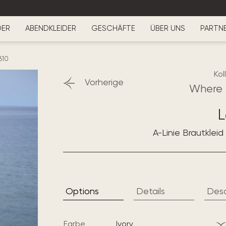
DER
ABENDKLEIDER
GESCHÄFTE
ÜBER UNS
PARTN
610
Kol
Vorherige
Where 
L
A-Linie Brautklei
Options
Details
Desc
Farbe
ivory