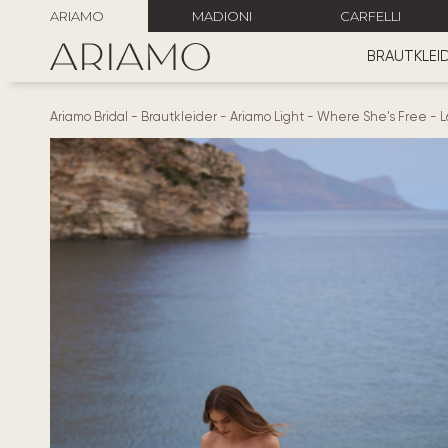
ARIAMO
MADIONI
CARFELLI
BRAUTKLEI
Ariamo Bridal
-
Brautkleider
-
Ariamo Light
-
Where She's Free
-
L