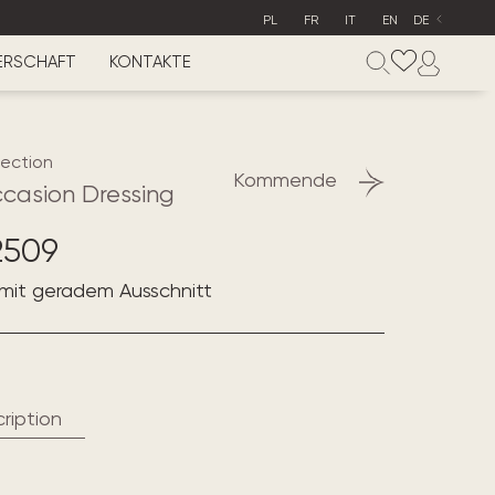
PL
FR
IT
EN
DE
ERSCHAFT
KONTAKTE
lection
Kommende
ccasion Dressing
2509
 mit geradem Ausschnitt
ription