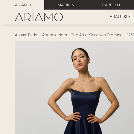
ARIAMO
MADIONI
CARFELLI
BRAUTKLEI
Ariamo Bridal
-
Abendkleider
-
The Art of Occasion Dressing
-
E25