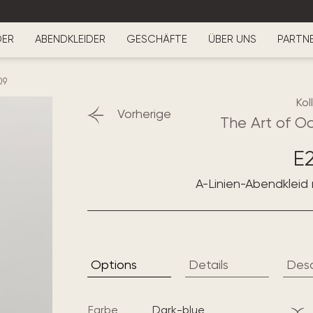
DER
ABENDKLEIDER
GESCHÄFTE
ÜBER UNS
PARTN
09
Kol
Vorherige
The Art of O
E
A-Linien-Abendkleid
Options
Details
Desc
Farbe
dark-blue