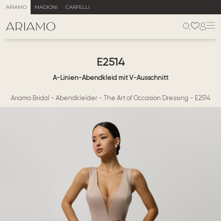
ARIAMO
MADIONI
CARFELLI
E2514
A-Linien-Abendkleid mit V-Ausschnitt
Ariamo Bridal
-
Abendkleider
-
The Art of Occasion Dressing
-
E2514