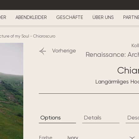
DER
ABENDKLEIDER
GESCHÄFTE
ÜBER UNS
PARTN
cture of my Soul
-
Chiaroscuro
Kol
Vorherige
Renaissance: Arc
Chia
Langärmliges Hoch
Options
Details
Desc
Farbe
ivory