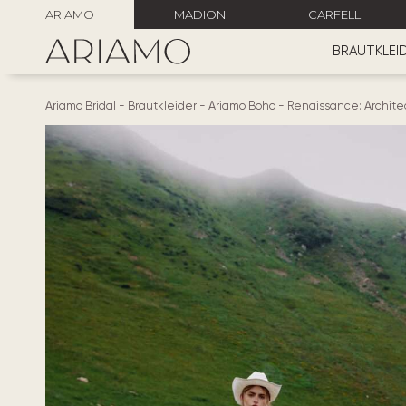
ARIAMO
MADIONI
CARFELLI
BRAUTKLEI
Ariamo Bridal
-
Brautkleider
-
Ariamo Boho
-
Renaissance: Archite