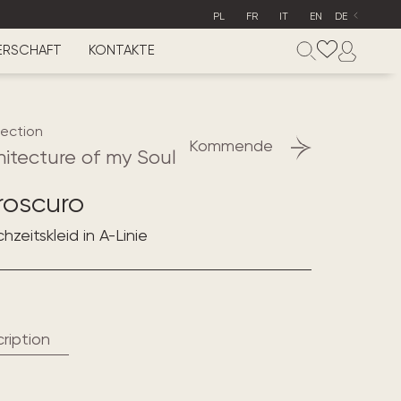
PL
FR
IT
EN
DE
ERSCHAFT
KONTAKTE
lection
Kommende
hitecture of my Soul
roscuro
zeitskleid in A-Linie
ription