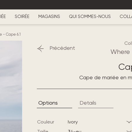
IÉE
SOIRÉE
MAGASINS
QUI SOMMES-NOUS
COLL
ee
-
Cape 6.1
Col
Précédent
Where 
Cap
Cape de mariée en mo
Options
Details
Couleur
ivory
Taille
34-eu