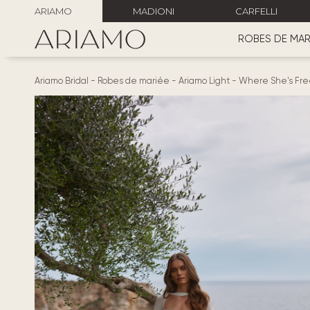
ARIAMO
MADIONI
CARFELLI
ROBES DE MAR
Ariamo Bridal
-
Robes de mariée
-
Ariamo Light
-
Where She's Fr