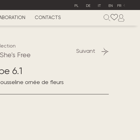
PL
DE
IT
EN
FR
ABORATION
CONTACTS
lection
Suivant
She's Free
e 6.1
usseline ornée de fleurs