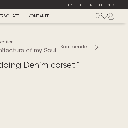
FR
IT
EN
PL
DE
ERSCHAFT
KONTAKTE
lection
Kommende
hitecture of my Soul
dding Denim corset 1