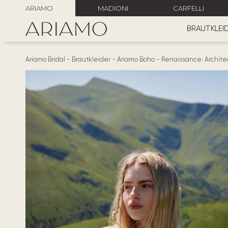
ARIAMO
MADIONI
CARFELLI
BRAUTKLEI
Ariamo Bridal
-
Brautkleider
-
Ariamo Boho
-
Renaissance: Archite