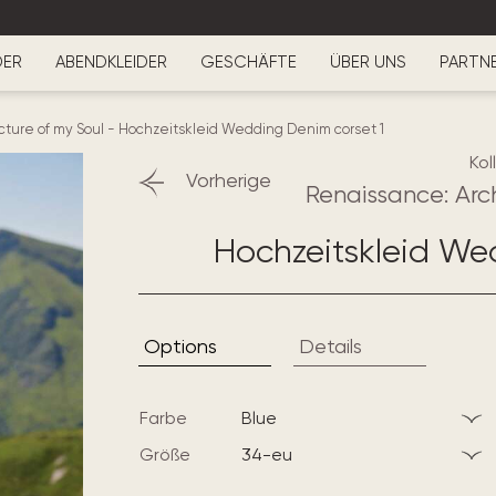
DER
ABENDKLEIDER
GESCHÄFTE
ÜBER UNS
PARTN
cture of my Soul
-
Hochzeitskleid Wedding Denim corset 1
Kol
Vorherige
Renaissance: Arc
Hochzeitskleid We
Options
Details
Farbe
blue
Größe
34-eu