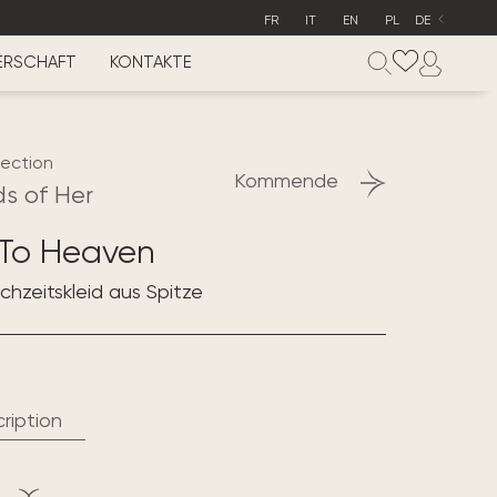
FR
IT
EN
PL
DE
ERSCHAFT
KONTAKTE
lection
Kommende
s of Her
 To Heaven
hzeitskleid aus Spitze
ription