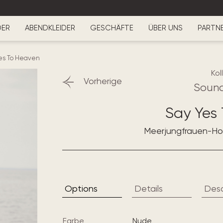
DER
ABENDKLEIDER
GESCHÄFTE
ÜBER UNS
PARTN
es To Heaven
Kol
Vorherige
Sound
Say Yes
Meerjungfrauen-Hoc
Options
Details
Desc
Farbe
nude