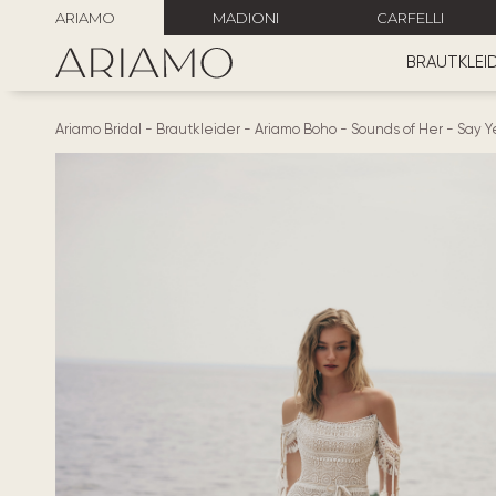
ARIAMO
MADIONI
CARFELLI
BRAUTKLEI
Ariamo Bridal
-
Brautkleider
-
Ariamo Boho
-
Sounds of Her
-
Say Y