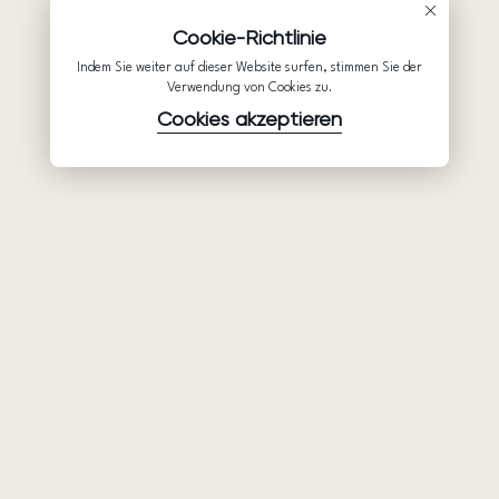
Cookie-Richtlinie
Indem Sie weiter auf dieser Website surfen, stimmen Sie der
Verwendung von Cookies zu.
Cookies akzeptieren
Waren
Unternehmen
Unterstützung
Brautkleider
Partnerschaft
Hilfe
Ariamo Boho
Über uns
Datenschutzerklärung
Ariamo Light
Kontakte
Nutzungsbedingungen