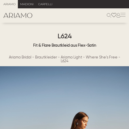
ARIAMO
MADIONI
CARFELLI
L624
Fit & Flare Brautkleid aus Flex-Satin
Ariamo Bridal
-
Brautkleider
-
Ariamo Light
-
Where She's Free
-
L624