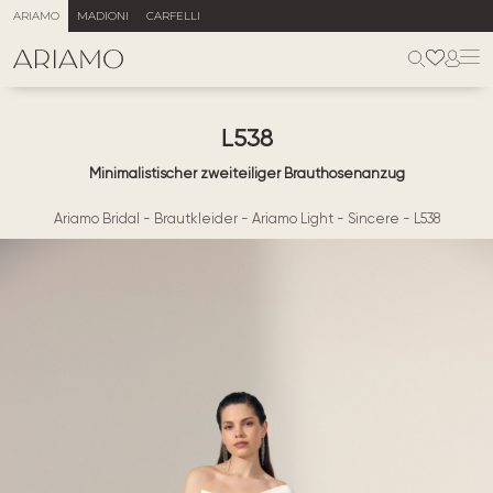
ARIAMO
MADIONI
CARFELLI
L538
Minimalistischer zweiteiliger Brauthosenanzug
Ariamo Bridal
-
Brautkleider
-
Ariamo Light
-
Sincere
-
L538