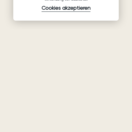
Cookies akzeptieren
Waren
Unternehmen
Unterstützung
Brautkleider
Partnerschaft
Hilfe
Ariamo Boho
Über uns
Datenschutzerklärung
Ariamo Light
Kontakte
Nutzungsbedingungen
Abendkleider
Salons
Verwendungsrichtlinien
von Cookies
Geschlossene Shows