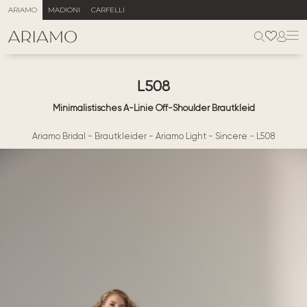
ARIAMO
MADIONI
CARFELLI
L508
Minimalistisches A-Linie Off-Shoulder Brautkleid
Ariamo Bridal
-
Brautkleider
-
Ariamo Light
-
Sincere
-
L508