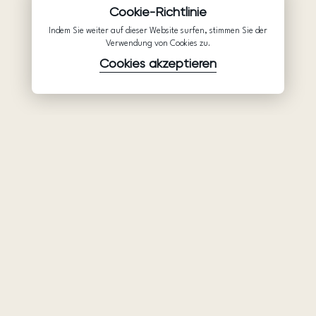
Cookie-Richtlinie
Indem Sie weiter auf dieser Website surfen, stimmen Sie der
Verwendung von Cookies zu.
Cookies akzeptieren
Waren
Unternehmen
Unterstützung
Brautkleider
Partnerschaft
Hilfe
Ariamo Boho
Über uns
Datenschutzerklärung
Ariamo Light
Kontakte
Nutzungsbedingungen
Abendkleider
Salons
Verwendungsrichtlinien