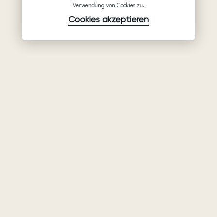
Verwendung von Cookies zu.
Cookies akzeptieren
Waren
Unternehmen
Unterstützung
Brautkleider
Partnerschaft
Hilfe
Ariamo Boho
Über uns
Datenschutzerklärung
Ariamo Light
Kontakte
Nutzungsbedingungen
Abendkleider
Salons
Verwendungsrichtlinien
von Cookies
Geschlossene Shows