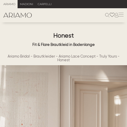
ARIAMO
MADIONI
CARFELLI
Honest
Fit & Flare Brautkleid in Bodenlange
Ariamo Bridal
-
Brautkleider
-
Ariamo Lace Concept
-
Truly Yours
-
Honest