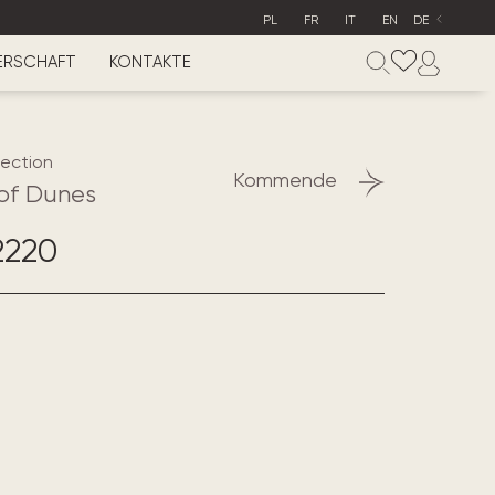
PL
FR
IT
EN
DE
ERSCHAFT
KONTAKTE
lection
Kommende
of Dunes
2220