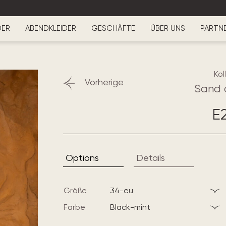
DER
ABENDKLEIDER
GESCHÄFTE
ÜBER UNS
PARTN
Kol
Vorherige
Sand 
E
Options
Details
Größe
34-eu
Farbe
black-mint