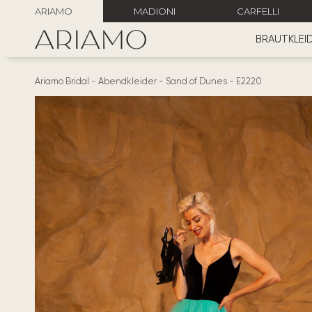
ARIAMO
MADIONI
CARFELLI
BRAUTKLEI
Ariamo Bridal
-
Abendkleider
-
Sand of Dunes
-
E2220