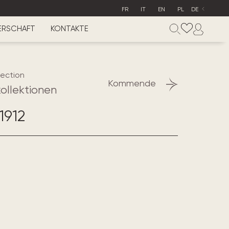
FR
IT
EN
PL
DE
ERSCHAFT
KONTAKTE
lection
Kommende
ollektionen
1912