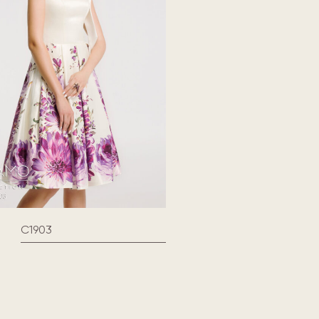
С1903